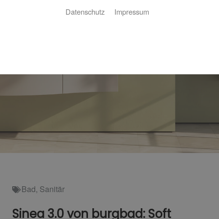
Datenschutz
Impressum
Bad
,
Sanitär
Sinea 3.0 von burgbad: Soft